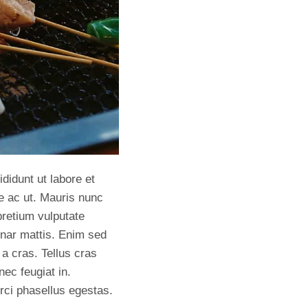
didunt ut labore et
e ac ut. Mauris nunc
pretium vulputate
vinar mattis. Enim sed
a cras. Tellus cras
nec feugiat in.
orci phasellus egestas.