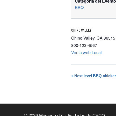
Categoría del Evento
BBQ
Chino Valley
Chino Valley
,
CA
86315
800-123-4567
Ver la web Local
«
Next level BBQ chicke
Navegación
Del
Evento
© 2026 Memoria de actividades de CECO