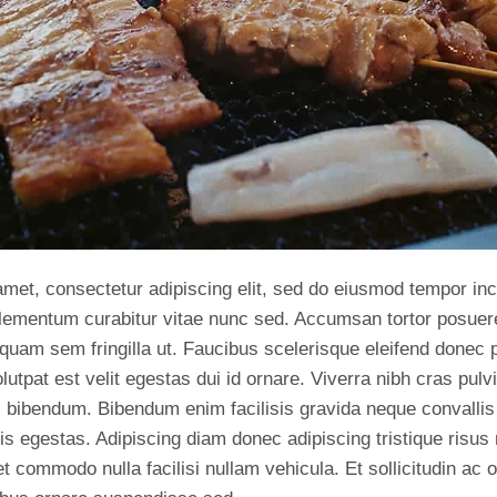
met, consectetur adipiscing elit, sed do eiusmod tempor inci
lementum curabitur vitae nunc sed. Accumsan tortor posuer
liquam sem fringilla ut. Faucibus scelerisque eleifend donec 
olutpat est velit egestas dui id ornare. Viverra nibh cras pul
i bibendum. Bibendum enim facilisis gravida neque convallis 
is egestas. Adipiscing diam donec adipiscing tristique risus 
et commodo nulla facilisi nullam vehicula. Et sollicitudin ac 