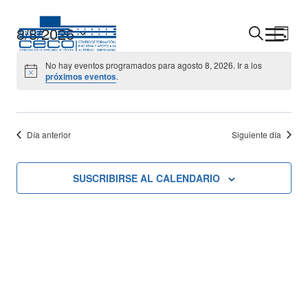
Saltar
al
8/8/2026
Navega
Nav
BUSCAR
DÍA
contenido
Seleccionar
De
De
No hay eventos programados para agosto 8, 2026. Ir a los
fecha.
próximos eventos
.
Vis
Búsque
De
Y
Eve
Día anterior
Siguiente día
Vistas
De
SUSCRIBIRSE AL CALENDARIO
Evento