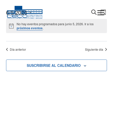
Saltar
al
6/5/2026
Navega
Nav
BUSCAR
DÍA
contenido
Seleccionar
De
De
No hay eventos programados para junio 5, 2026. Ir a los
fecha.
próximos eventos
.
Vis
Búsque
De
Y
Eve
Día anterior
Siguiente día
Vistas
De
SUSCRIBIRSE AL CALENDARIO
Evento